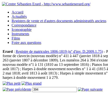
Accueil
Actualités
Registres de vente et d'autres documents administratifs anciens
Correspondance
Iconographie
Instruments
Films
Foire aux questions
Erard
:
Registre de matricules 1806-1819 (n° d'inv. D.2009.1.75)
- P
forme de clavecin (nouveau modèle) n° 411 à 447 (janvier 1818 à se
263 (janvier 1807 à décembre 1809). Les numéros 264 à 394 n'existen
nouveau modèle n°1 à 131 (1810 au 13 septembre 1816) ; Pianos for
août 1817) ; Harpes à double mouvement nouvelles n° 1 à 41 (1815 
2 mai 1818; avril 1813 à août 1813) ; Harpes à simple mouvement n° 1
harpes à double mouvement 1 à 279.