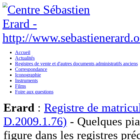
Accueil
Actualités
Registres de vente et d'autres documents administratifs anciens
Correspondance
Iconographie
Instruments
Films
Foire aux questions
Erard
:
Registre de matricu
D.2009.1.76)
- Quelques pia
figure dans les registres pr