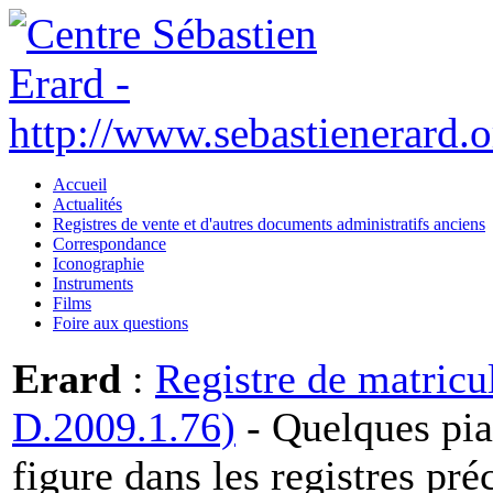
Accueil
Actualités
Registres de vente et d'autres documents administratifs anciens
Correspondance
Iconographie
Instruments
Films
Foire aux questions
Erard
:
Registre de matricu
D.2009.1.76)
- Quelques pia
figure dans les registres pr